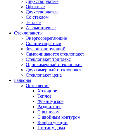
Двухстворчатые
Офисные
Двухстворчатые
Со стеклом
Теплые
Алюминиевые
Стеклопакеты
Энергосберегающие
Солнцезащитный
Звукоизолирующий
Самоочищаются стеклопакет
Стеклопакет триплекс
Однокамерный стеклопакет
Двухкамерный стеклопакет
Стеклопакет цена
Балконы
Остекление
Холодное
Теплое
Французское
Раздвижное
С выносом
С двойным контуром
Конфигурации
По типу дома