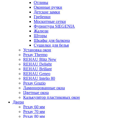
Отливы
Оконные ручки
Детские замки
Гребенки
Москитные сетки
Фурнитура SIEGENIA
Жалюзи
Шторы
Шкафы для балкона
Сушилки для белья
Установка окон
Рехау Thermo
REHAU Blitz New
REHAU Delight
REHAU Brillant
REHAU Geneo
REHAU Intelio 80
Рехау Grazio
Ламинированные окна
Цветные окна
Калькулятор пластиковых окон
Двери
Рехау 60 мм
Рехау 70 мм
Рехау 80 мм