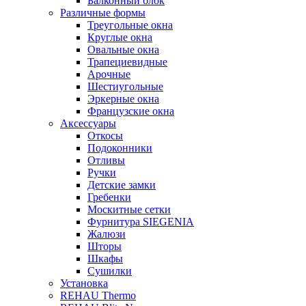
Балконный блок
Различные формы
Треугольные окна
Круглые окна
Овальные окна
Трапециевидные
Арочные
Шестиугольные
Эркерные окна
Французские окна
Аксессуары
Откосы
Подоконники
Отливы
Ручки
Детские замки
Гребенки
Москитные сетки
Фурнитура SIEGENIA
Жалюзи
Шторы
Шкафы
Сушилки
Установка
REHAU Thermo