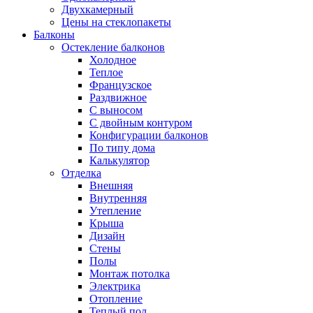
Двухкамерный
Цены на стеклопакеты
Балконы
Остекление балконов
Холодное
Теплое
Французское
Раздвижное
С выносом
С двойным контуром
Конфигурации балконов
По типу дома
Калькулятор
Отделка
Внешняя
Внутренняя
Утепление
Крыша
Дизайн
Стены
Полы
Монтаж потолка
Электрика
Отопление
Теплый пол