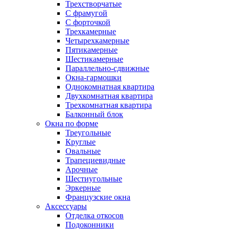
Трехстворчатые
С фрамугой
С форточкой
Трехкамерные
Четырехкамерные
Пятикамерные
Шестикамерные
Параллельно-сдвижные
Окна-гармошки
Однокомнатная квартира
Двухкомнатная квартира
Трехкомнатная квартира
Балконный блок
Окна по форме
Треугольные
Круглые
Овальные
Трапециевидные
Арочные
Шестиугольные
Эркерные
Французские окна
Аксессуары
Отделка откосов
Подоконники