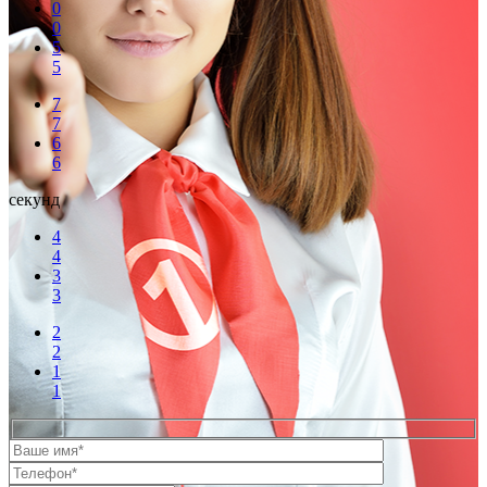
0
0
5
5
7
7
6
6
секунд
4
4
3
3
2
2
1
1