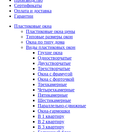
Производство
Сертификаты
Оплата и доставка
Гарантии
Пластиковые окна
Пластиковые окна цены
Типовые размеры окон
Окна по типу дома
Виды пластиковых окон
Глухие окна
Одностворчатые
Двухстворчатые
Трехстворчатые
Окна с фрамугой
Окна с форточкой
Трехкамерные
Четырехкамерные
Пятикамерные
Шестикамерные
Параллельно-сдвижные
Окна-гармошки
В 1 квартиру
В 2 квартиру
В 3 квартиру