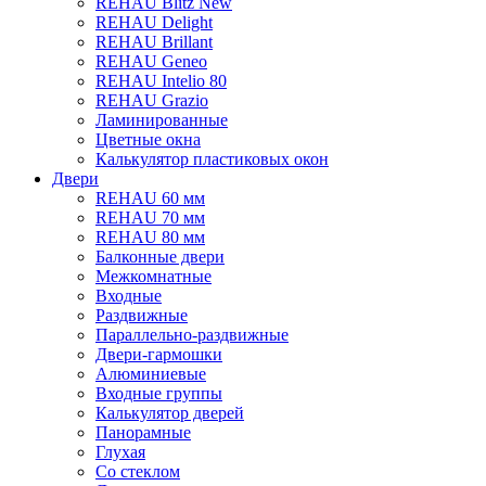
REHAU Blitz New
REHAU Delight
REHAU Brillant
REHAU Geneo
REHAU Intelio 80
REHAU Grazio
Ламинированные
Цветные окна
Калькулятор пластиковых окон
Двери
REHAU 60 мм
REHAU 70 мм
REHAU 80 мм
Балконные двери
Межкомнатные
Входные
Раздвижные
Параллельно-раздвижные
Двери-гармошки
Алюминиевые
Входные группы
Калькулятор дверей
Панорамные
Глухая
Со стеклом