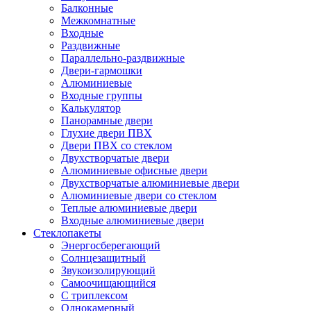
Балконные
Межкомнатные
Входные
Раздвижные
Параллельно-раздвижные
Двери-гармошки
Алюминиевые
Входные группы
Калькулятор
Панорамные двери
Глухие двери ПВХ
Двери ПВХ со стеклом
Двухстворчатые двери
Алюминиевые офисные двери
Двухстворчатые алюминиевые двери
Алюминиевые двери со стеклом
Теплые алюминиевые двери
Входные алюминиевые двери
Стеклопакеты
Энергосберегающий
Солнцезащитный
Звукоизолирующий
Самоочищающийся
С триплексом
Однокамерный