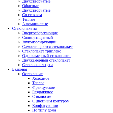
Двухстворчатые
Офисные
Двухстворчатые
Со стеклом
Теплые
Алюминиевые
Стеклопакеты
Энергосберегающие
Солнцезащитный
Звукоизолирующий
Самоочищаются стеклопакет
Стеклопакет триплекс
Однокамерный стеклопакет
Двухкамерный стеклопакет
Стеклопакет цена
Балконы
Остекление
Холодное
Теплое
Французское
Раздвижное
С выносом
С двойным контуром
Конфигурации
По типу дома