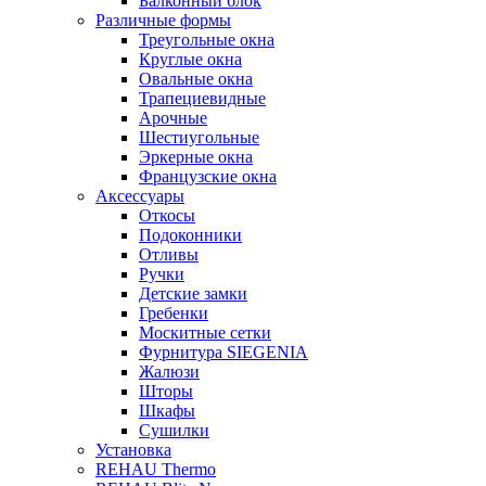
Балконный блок
Различные формы
Треугольные окна
Круглые окна
Овальные окна
Трапециевидные
Арочные
Шестиугольные
Эркерные окна
Французские окна
Аксессуары
Откосы
Подоконники
Отливы
Ручки
Детские замки
Гребенки
Москитные сетки
Фурнитура SIEGENIA
Жалюзи
Шторы
Шкафы
Сушилки
Установка
REHAU Thermo