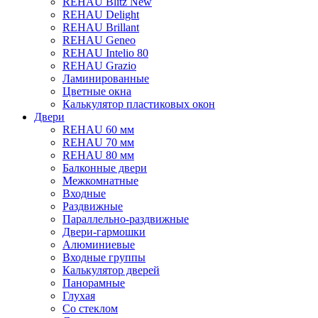
REHAU Blitz New
REHAU Delight
REHAU Brillant
REHAU Geneo
REHAU Intelio 80
REHAU Grazio
Ламинированные
Цветные окна
Калькулятор пластиковых окон
Двери
REHAU 60 мм
REHAU 70 мм
REHAU 80 мм
Балконные двери
Межкомнатные
Входные
Раздвижные
Параллельно-раздвижные
Двери-гармошки
Алюминиевые
Входные группы
Калькулятор дверей
Панорамные
Глухая
Со стеклом