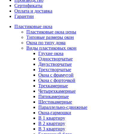
Производство
Сертификаты
Оплата и доставка
Гарантии
Пластиковые окна
Пластиковые окна цены
Типовые размеры окон
Окна по типу дома
Виды пластиковых окон
Глухие окна
Одностворчатые
Двухстворчатые
Трехстворчатые
Окна с фрамугой
Окна с форточкой
Трехкамерные
Четырехкамерные
Пятикамерные
Шестикамерные
Параллельно-сдвижные
Окна-гармошки
В 1 квартиру
В 2 квартиру
В 3 квартиру