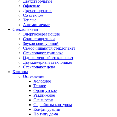
Двухстворчатые
Офисные
Двухстворчатые
Со стеклом
Теплые
Алюминиевые
Стеклопакеты
Энергосберегающие
Солнцезащитный
Звукоизолирующий
Самоочищаются стеклопакет
Стеклопакет триплекс
Однокамерный стеклопакет
Двухкамерный стеклопакет
Стеклопакет цена
Балконы
Остекление
Холодное
Теплое
Французское
Раздвижное
С выносом
С двойным контуром
Конфигурации
По типу дома