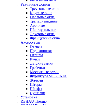
Балконный блок
Различные формы
Треугольные окна
Круглые окна
Овальные окна
Трапециевидные
Арочные
Шестиугольные
Эркерные окна
Французские окна
Аксессуары
Откосы
Подоконники
Отливы
Ручки
Детские замки
Гребенки
Москитные сетки
Фурнитура SIEGENIA
Жалюзи
Шторы
Шкафы
Сушилки
Установка
REHAU Thermo