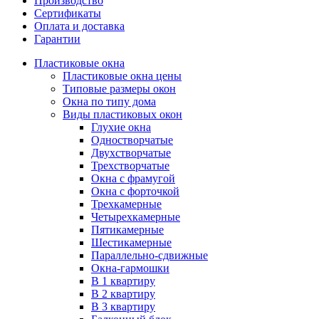
Производство
Сертификаты
Оплата и доставка
Гарантии
Пластиковые окна
Пластиковые окна цены
Типовые размеры окон
Окна по типу дома
Виды пластиковых окон
Глухие окна
Одностворчатые
Двухстворчатые
Трехстворчатые
Окна с фрамугой
Окна с форточкой
Трехкамерные
Четырехкамерные
Пятикамерные
Шестикамерные
Параллельно-сдвижные
Окна-гармошки
В 1 квартиру
В 2 квартиру
В 3 квартиру