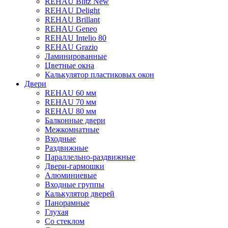
REHAU Blitz New
REHAU Delight
REHAU Brillant
REHAU Geneo
REHAU Intelio 80
REHAU Grazio
Ламинированные
Цветные окна
Калькулятор пластиковых окон
Двери
REHAU 60 мм
REHAU 70 мм
REHAU 80 мм
Балконные двери
Межкомнатные
Входные
Раздвижные
Параллельно-раздвижные
Двери-гармошки
Алюминиевые
Входные группы
Калькулятор дверей
Панорамные
Глухая
Со стеклом