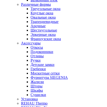
Балконный блок
Различные формы
Треугольные окна
Круглые окна
Овальные окна
Трапециевидные
Арочные
Шестиугольные
Эркерные окна
Французские окна
Аксессуары
Откосы
Подоконники
Отливы
Ручки
Детские замки
Гребенки
Москитные сетки
Фурнитура SIEGENIA
Жалюзи
Шторы
Шкафы
Сушилки
Установка
REHAU Thermo