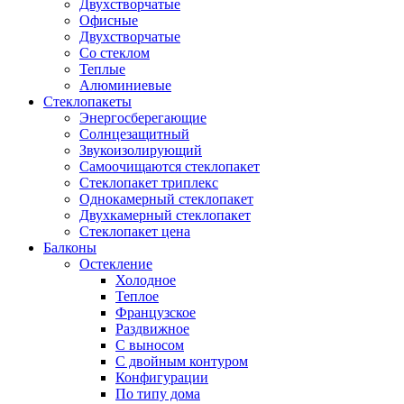
Двухстворчатые
Офисные
Двухстворчатые
Со стеклом
Теплые
Алюминиевые
Стеклопакеты
Энергосберегающие
Солнцезащитный
Звукоизолирующий
Самоочищаются стеклопакет
Стеклопакет триплекс
Однокамерный стеклопакет
Двухкамерный стеклопакет
Стеклопакет цена
Балконы
Остекление
Холодное
Теплое
Французское
Раздвижное
С выносом
С двойным контуром
Конфигурации
По типу дома