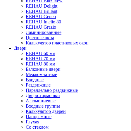
REHAU Blitz New
REHAU Delight
REHAU Brillant
REHAU Geneo
REHAU Intelio 80
REHAU Grazio
Ламинированные
Цветные окна
Калькулятор пластиковых окон
Двери
REHAU 60 мм
REHAU 70 мм
REHAU 80 мм
Балконные двери
Межкомнатные
Входные
Раздвижные
Параллельно-раздвижные
Двери-гармошки
Алюминиевые
Входные группы
Калькулятор дверей
Панорамные
Глухая
Со стеклом