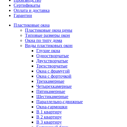
Производство
Сертификаты
Оплата и доставка
Гарантии
Пластиковые окна
Пластиковые окна цены
Типовые размеры окон
Окна по типу дома
Виды пластиковых окон
Глухие окна
Одностворчатые
Двухстворчатые
Трехстворчатые
Окна с фрамугой
Окна с форточкой
Трехкамерные
Четырехкамерные
Пятикамерные
Шестикамерные
Параллельно-сдвижные
Окна-гармошки
В 1 квартиру
В 2 квартиру
В 3 квартиру