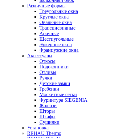
Балконный блок
Различные формы
Треугольные окна
Круглые окна
Овальные окна
Трапециевидные
Арочные
Шестиугольные
Эркерные окна
Французские окна
Аксессуары
Откосы
Подоконники
Отливы
Ручки
Детские замки
Гребенки
Москитные сетки
Фурнитура SIEGENIA
Жалюзи
Шторы
Шкафы
Сушилки
Установка
REHAU Thermo