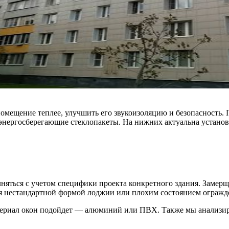
помещение теплее, улучшить его звукоизоляцию и безопасность.
е энергосберегающие стеклопакеты. На нижних актуальна устан
ться с учетом специфики проекта конкретного здания. Замерщи
ься нестандартной формой лоджии или плохим состоянием огражд
ериал окон подойдет — алюминий или ПВХ. Также мы анализиру