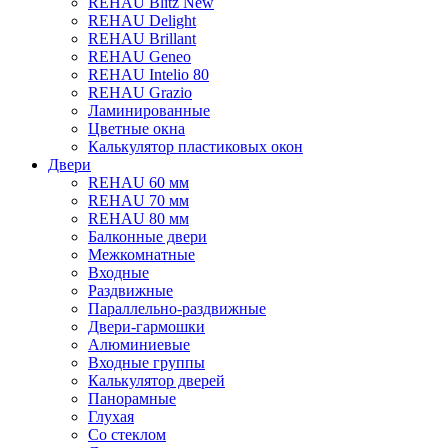
REHAU Blitz New
REHAU Delight
REHAU Brillant
REHAU Geneo
REHAU Intelio 80
REHAU Grazio
Ламинированные
Цветные окна
Калькулятор пластиковых окон
Двери
REHAU 60 мм
REHAU 70 мм
REHAU 80 мм
Балконные двери
Межкомнатные
Входные
Раздвижные
Параллельно-раздвижные
Двери-гармошки
Алюминиевые
Входные группы
Калькулятор дверей
Панорамные
Глухая
Со стеклом