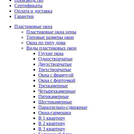
Производство
Сертификаты
Оплата и доставка
Гарантии
Пластиковые окна
Пластиковые окна цены
Типовые размеры окон
Окна по типу дома
Виды пластиковых окон
Глухие окна
Одностворчатые
Двухстворчатые
Трехстворчатые
Окна с фрамугой
Окна с форточкой
Трехкамерные
Четырехкамерные
Пятикамерные
Шестикамерные
Параллельно-сдвижные
Окна-гармошки
В 1 квартиру
В 2 квартиру
В 3 квартиру