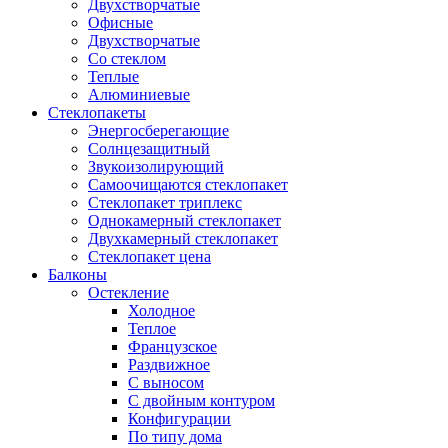
Двухстворчатые
Офисные
Двухстворчатые
Со стеклом
Теплые
Алюминиевые
Стеклопакеты
Энергосберегающие
Солнцезащитный
Звукоизолирующий
Самоочищаются стеклопакет
Стеклопакет триплекс
Однокамерный стеклопакет
Двухкамерный стеклопакет
Стеклопакет цена
Балконы
Остекление
Холодное
Теплое
Французское
Раздвижное
С выносом
С двойным контуром
Конфигурации
По типу дома