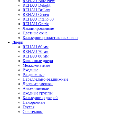
REHAU Blitz New
REHAU Delight
REHAU Brillant
REHAU Geneo
REHAU Intelio 80
REHAU Grazio
Ламинированные
Цветные окна
Калькулятор пластиковых окон
Двери
REHAU 60 мм
REHAU 70 мм
REHAU 80 мм
Балконные двери
Межкомнатные
Входные
Раздвижные
Параллельно-раздвижные
Двери-гармошки
Алюминиевые
Входные группы
Калькулятор дверей
Панорамные
Глухая
Со стеклом