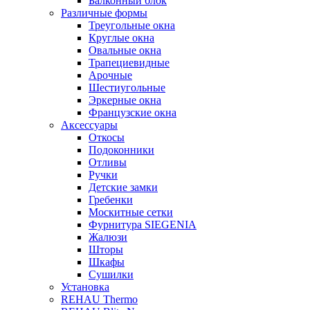
Балконный блок
Различные формы
Треугольные окна
Круглые окна
Овальные окна
Трапециевидные
Арочные
Шестиугольные
Эркерные окна
Французские окна
Аксессуары
Откосы
Подоконники
Отливы
Ручки
Детские замки
Гребенки
Москитные сетки
Фурнитура SIEGENIA
Жалюзи
Шторы
Шкафы
Сушилки
Установка
REHAU Thermo