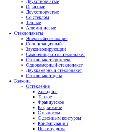
Двухстворчатые
Офисные
Двухстворчатые
Со стеклом
Теплые
Алюминиевые
Стеклопакеты
Энергосберегающие
Солнцезащитный
Звукоизолирующий
Самоочищаются стеклопакет
Стеклопакет триплекс
Однокамерный стеклопакет
Двухкамерный стеклопакет
Стеклопакет цена
Балконы
Остекление
Холодное
Теплое
Французское
Раздвижное
С выносом
С двойным контуром
Конфигурации
По типу дома