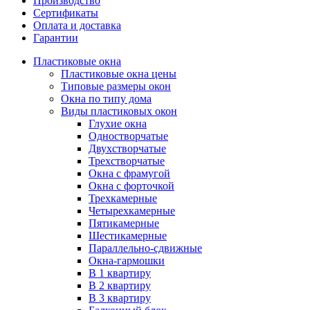
Производство
Сертификаты
Оплата и доставка
Гарантии
Пластиковые окна
Пластиковые окна цены
Типовые размеры окон
Окна по типу дома
Виды пластиковых окон
Глухие окна
Одностворчатые
Двухстворчатые
Трехстворчатые
Окна с фрамугой
Окна с форточкой
Трехкамерные
Четырехкамерные
Пятикамерные
Шестикамерные
Параллельно-сдвижные
Окна-гармошки
В 1 квартиру
В 2 квартиру
В 3 квартиру