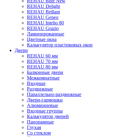
REHAU Blitz New
REHAU Delight
REHAU Brillant
REHAU Geneo
REHAU Intelio 80
REHAU Grazio
Ламинированные
Цветные окна
Калькулятор пластиковых окон
Двери
REHAU 60 мм
REHAU 70 мм
REHAU 80 мм
Балконные двери
Межкомнатные
Входные
Раздвижные
Параллельно-раздвижные
Двери-гармошки
Алюминиевые
Входные группы
Калькулятор дверей
Панорамные
Глухая
Со стеклом