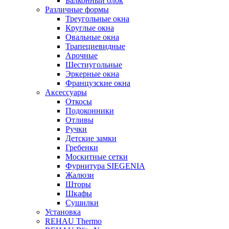
Балконный блок
Различные формы
Треугольные окна
Круглые окна
Овальные окна
Трапециевидные
Арочные
Шестиугольные
Эркерные окна
Французские окна
Аксессуары
Откосы
Подоконники
Отливы
Ручки
Детские замки
Гребенки
Москитные сетки
Фурнитура SIEGENIA
Жалюзи
Шторы
Шкафы
Сушилки
Установка
REHAU Thermo