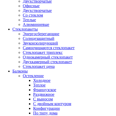
Двухстворчатые
Офисные
Двухстворчатые
Со стеклом
Теплые
Алюминиевые
Стеклопакеты
Энергосберегающие
Солнцезащитный
Звукоизолирующий
Самоочищаются стеклопакет
Стеклопакет триплекс
Однокамерный стеклопакет
Двухкамерный стеклопакет
Стеклопакет цена
Балконы
Остекление
Холодное
Теплое
Французское
Раздвижное
С выносом
С двойным контуром
Конфигурации
По типу дома