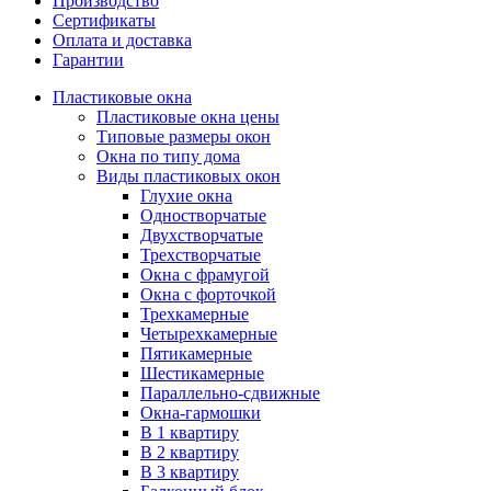
Производство
Сертификаты
Оплата и доставка
Гарантии
Пластиковые окна
Пластиковые окна цены
Типовые размеры окон
Окна по типу дома
Виды пластиковых окон
Глухие окна
Одностворчатые
Двухстворчатые
Трехстворчатые
Окна с фрамугой
Окна с форточкой
Трехкамерные
Четырехкамерные
Пятикамерные
Шестикамерные
Параллельно-сдвижные
Окна-гармошки
В 1 квартиру
В 2 квартиру
В 3 квартиру