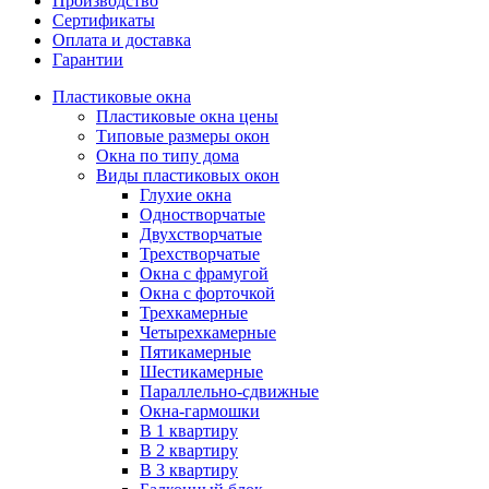
Производство
Сертификаты
Оплата и доставка
Гарантии
Пластиковые окна
Пластиковые окна цены
Типовые размеры окон
Окна по типу дома
Виды пластиковых окон
Глухие окна
Одностворчатые
Двухстворчатые
Трехстворчатые
Окна с фрамугой
Окна с форточкой
Трехкамерные
Четырехкамерные
Пятикамерные
Шестикамерные
Параллельно-сдвижные
Окна-гармошки
В 1 квартиру
В 2 квартиру
В 3 квартиру