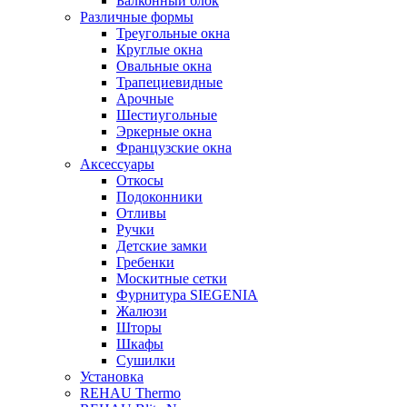
Балконный блок
Различные формы
Треугольные окна
Круглые окна
Овальные окна
Трапециевидные
Арочные
Шестиугольные
Эркерные окна
Французские окна
Аксессуары
Откосы
Подоконники
Отливы
Ручки
Детские замки
Гребенки
Москитные сетки
Фурнитура SIEGENIA
Жалюзи
Шторы
Шкафы
Сушилки
Установка
REHAU Thermo