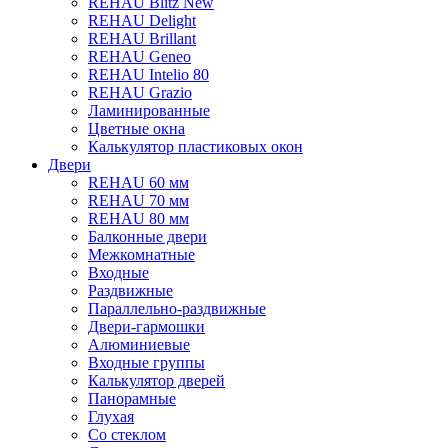
REHAU Blitz New
REHAU Delight
REHAU Brillant
REHAU Geneo
REHAU Intelio 80
REHAU Grazio
Ламинированные
Цветные окна
Калькулятор пластиковых окон
Двери
REHAU 60 мм
REHAU 70 мм
REHAU 80 мм
Балконные двери
Межкомнатные
Входные
Раздвижные
Параллельно-раздвижные
Двери-гармошки
Алюминиевые
Входные группы
Калькулятор дверей
Панорамные
Глухая
Со стеклом