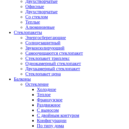
Двухстворчатые
Офисные
Двухстворчатые
Со стеклом
Теплые
Алюминиевые
Стеклопакеты
Энергосберегающие
Солнцезащитный
Звукоизолирующий
Самоочищаются стеклопакет
Стеклопакет триплекс
Однокамерный стеклопакет
Двухкамерный стеклопакет
Стеклопакет цена
Балконы
Остекление
Холодное
Теплое
Французское
Раздвижное
С выносом
С двойным контуром
Конфигурации
По типу дома