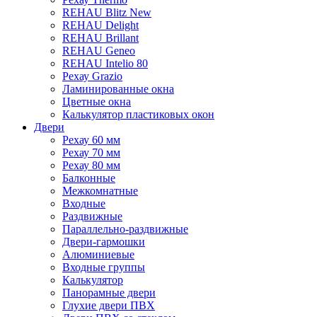
REHAU Blitz New
REHAU Delight
REHAU Brillant
REHAU Geneo
REHAU Intelio 80
Рехау Grazio
Ламинированные окна
Цветные окна
Калькулятор пластиковых окон
Двери
Рехау 60 мм
Рехау 70 мм
Рехау 80 мм
Балконные
Межкомнатные
Входные
Раздвижные
Параллельно-раздвижные
Двери-гармошки
Алюминиевые
Входные группы
Калькулятор
Панорамные двери
Глухие двери ПВХ