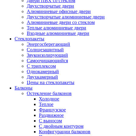
Двери ПВХ со стеклом
Двухстворчатые двери
Алюминиевые офисные двери
Двухстворчатые алюминиевые двери
Алюминиевые двери со стеклом
Теплые алюминиевые двери
Входные алюминиевые двери
Стеклопакеты
Энергосберегающий
Солнцезащитный
Звукоизолирующий
Самоочищающийся
С триплексом
Однокамерный
Двухкамерный
Цены на стеклопакеты
Балконы
Остекление балконов
Холодное
Теплое
Французское
Раздвижное
С выносом
С двойным контуром
Конфигурации балконов