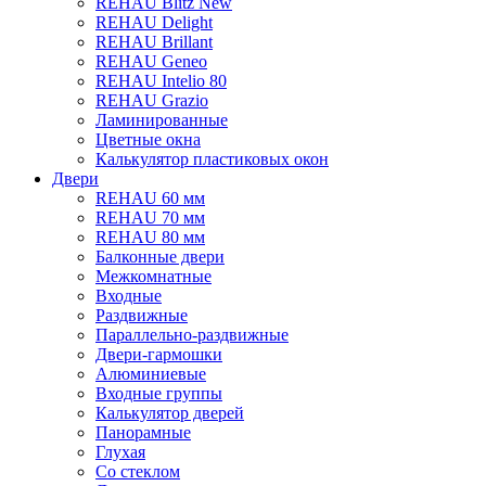
REHAU Blitz New
REHAU Delight
REHAU Brillant
REHAU Geneo
REHAU Intelio 80
REHAU Grazio
Ламинированные
Цветные окна
Калькулятор пластиковых окон
Двери
REHAU 60 мм
REHAU 70 мм
REHAU 80 мм
Балконные двери
Межкомнатные
Входные
Раздвижные
Параллельно-раздвижные
Двери-гармошки
Алюминиевые
Входные группы
Калькулятор дверей
Панорамные
Глухая
Со стеклом