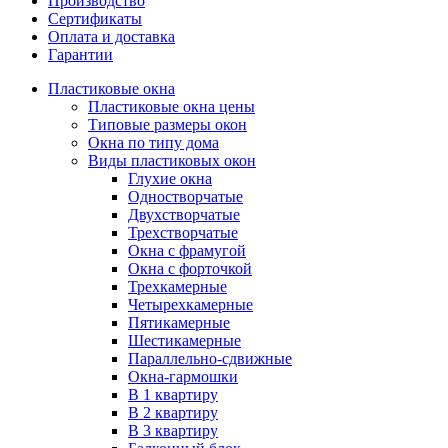
Производство
Сертификаты
Оплата и доставка
Гарантии
Пластиковые окна
Пластиковые окна цены
Типовые размеры окон
Окна по типу дома
Виды пластиковых окон
Глухие окна
Одностворчатые
Двухстворчатые
Трехстворчатые
Окна с фрамугой
Окна с форточкой
Трехкамерные
Четырехкамерные
Пятикамерные
Шестикамерные
Параллельно-сдвижные
Окна-гармошки
В 1 квартиру
В 2 квартиру
В 3 квартиру