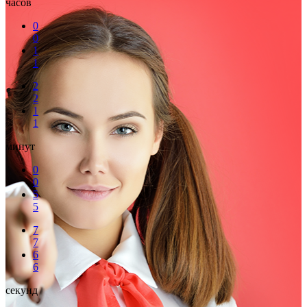
часов
0
0
1
1
2
2
1
1
минут
0
0
5
5
7
7
6
6
секунд