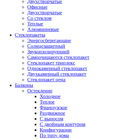
Двухстворчатые
Офисные
Двухстворчатые
Со стеклом
Теплые
Алюминиевые
Стеклопакеты
Энергосберегающие
Солнцезащитный
Звукоизолирующий
Самоочищаются стеклопакет
Стеклопакет триплекс
Однокамерный стеклопакет
Двухкамерный стеклопакет
Стеклопакет цена
Балконы
Остекление
Холодное
Теплое
Французское
Раздвижное
С выносом
С двойным контуром
Конфигурации
По типу дома