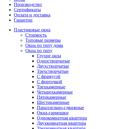
Производство
Сертификаты
Оплата и доставка
Гарантии
Пластиковые окна
Стоимость
Типовые размеры
Окна по типу дома
Окна по типу
Глухие окна
Одностворчатые
Двухстворчатые
Трехстворчатые
С фрамугой
С форточкой
Трехкамерные
Четырехкамерные
Пятикамерные
Шестикамерные
Параллельно-сдвижные
Окна-гармошки
Однокомнатная квартира
Двухкомнатная квартира
Трехкомнатная квартира