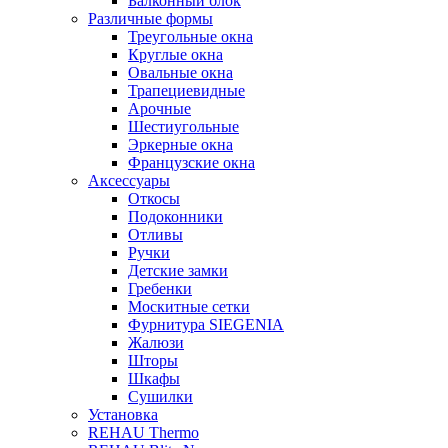
Балконный блок
Различные формы
Треугольные окна
Круглые окна
Овальные окна
Трапециевидные
Арочные
Шестиугольные
Эркерные окна
Французские окна
Аксессуары
Откосы
Подоконники
Отливы
Ручки
Детские замки
Гребенки
Москитные сетки
Фурнитура SIEGENIA
Жалюзи
Шторы
Шкафы
Сушилки
Установка
REHAU Thermo