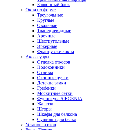
Балконный блок
Окна по форме
Треугольные
Круглые
Овальные
Трапециевидные
Арочные
Шестиугольные
Эркерные
Французские окна
Аксессуары
Отделка откосов
Подоконники
Отливы
Оконные ручки
Детские замки
Гребенки
Москитные сетки
Фурнитура SIEGENIA
Жалюзи
Шторы
Шкафы для балкона
Сушилки для белья
Установка окон
Рехау Thermo