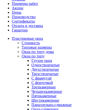
Примеры работ
Акции
Цены
Производство
Сертификаты
Оплата и доставка
Гарантии
Пластиковые окна
Стоимость
Типовые размеры
Окна по типу дома
Окна по типу
Глухие окна
Одностворчатые
Двухстворчатые
Трехстворчатые
С фрамугой
С форточкой
Трехкамерные
Четырехкамерные
Пятикамерные
Шестикамерные
Параллельно-сдвижные
Окна-гармошки