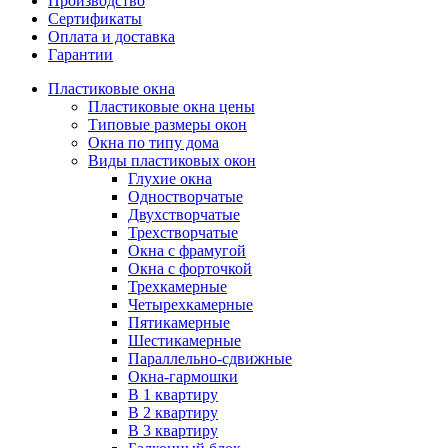
Производство
Сертификаты
Оплата и доставка
Гарантии
Пластиковые окна
Пластиковые окна цены
Типовые размеры окон
Окна по типу дома
Виды пластиковых окон
Глухие окна
Одностворчатые
Двухстворчатые
Трехстворчатые
Окна с фрамугой
Окна с форточкой
Трехкамерные
Четырехкамерные
Пятикамерные
Шестикамерные
Параллельно-сдвижные
Окна-гармошки
В 1 квартиру
В 2 квартиру
В 3 квартиру