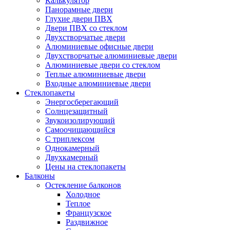
Калькулятор
Панорамные двери
Глухие двери ПВХ
Двери ПВХ со стеклом
Двухстворчатые двери
Алюминиевые офисные двери
Двухстворчатые алюминиевые двери
Алюминиевые двери со стеклом
Теплые алюминиевые двери
Входные алюминиевые двери
Стеклопакеты
Энергосберегающий
Солнцезащитный
Звукоизолирующий
Самоочищающийся
С триплексом
Однокамерный
Двухкамерный
Цены на стеклопакеты
Балконы
Остекление балконов
Холодное
Теплое
Французское
Раздвижное