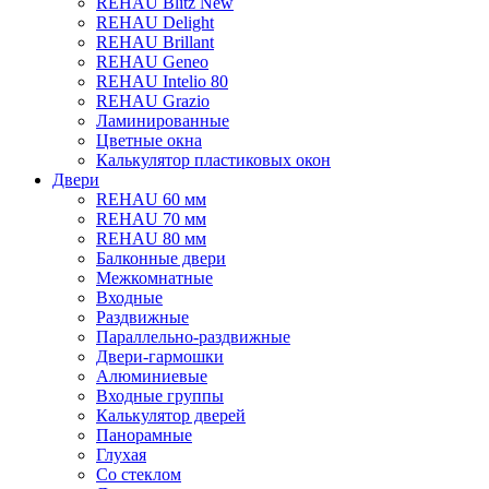
REHAU Blitz New
REHAU Delight
REHAU Brillant
REHAU Geneo
REHAU Intelio 80
REHAU Grazio
Ламинированные
Цветные окна
Калькулятор пластиковых окон
Двери
REHAU 60 мм
REHAU 70 мм
REHAU 80 мм
Балконные двери
Межкомнатные
Входные
Раздвижные
Параллельно-раздвижные
Двери-гармошки
Алюминиевые
Входные группы
Калькулятор дверей
Панорамные
Глухая
Со стеклом