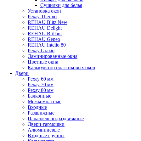
Сушилки для белья
Установка окон
Рехау Thermo
REHAU Blitz New
REHAU Delight
REHAU Brillant
REHAU Geneo
REHAU Intelio 80
Рехау Grazio
Ламинированные окна
Цветные окна
Калькулятор пластиковых окон
Двери
Рехау 60 мм
Рехау 70 мм
Рехау 80 мм
Балконные
Межкомнатные
Входные
Раздвижные
Параллельно-раздвижные
Двери-гармошки
Алюминиевые
Входные группы