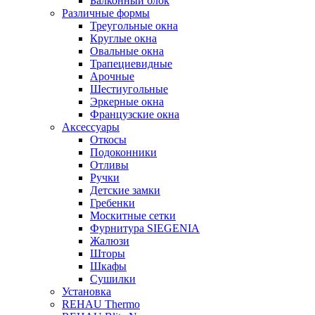
Балконный блок
Различные формы
Треугольные окна
Круглые окна
Овальные окна
Трапециевидные
Арочные
Шестиугольные
Эркерные окна
Французские окна
Аксессуары
Откосы
Подоконники
Отливы
Ручки
Детские замки
Гребенки
Москитные сетки
Фурнитура SIEGENIA
Жалюзи
Шторы
Шкафы
Сушилки
Установка
REHAU Thermo