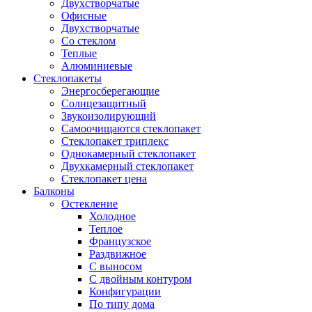
Двухстворчатые
Офисные
Двухстворчатые
Со стеклом
Теплые
Алюминиевые
Стеклопакеты
Энергосберегающие
Солнцезащитный
Звукоизолирующий
Самоочищаются стеклопакет
Стеклопакет триплекс
Однокамерный стеклопакет
Двухкамерный стеклопакет
Стеклопакет цена
Балконы
Остекление
Холодное
Теплое
Французское
Раздвижное
С выносом
С двойным контуром
Конфигурации
По типу дома