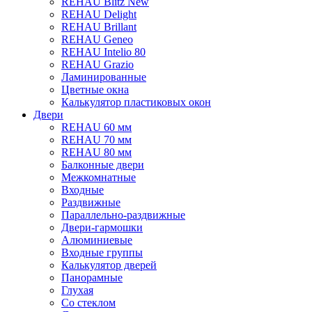
REHAU Blitz New
REHAU Delight
REHAU Brillant
REHAU Geneo
REHAU Intelio 80
REHAU Grazio
Ламинированные
Цветные окна
Калькулятор пластиковых окон
Двери
REHAU 60 мм
REHAU 70 мм
REHAU 80 мм
Балконные двери
Межкомнатные
Входные
Раздвижные
Параллельно-раздвижные
Двери-гармошки
Алюминиевые
Входные группы
Калькулятор дверей
Панорамные
Глухая
Со стеклом