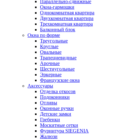
Параллельно-сдвижные
Окна-гармошки
Однокомнатная квартира
Двухкомнатная квартира
Трехкомнатная квартира
Балконный блок
Окна по форме
Треугольные
Круглые
Овальные
Трапециевидные
Арочные
Шестиугольные
Эркерные
Французские окна
Аксессуары
Отделка откосов
Подоконники
Отливы
Оконные ручки
Детские замки
Гребенки
Москитные сетки
Фурнитура SIEGENIA
Жалюзи