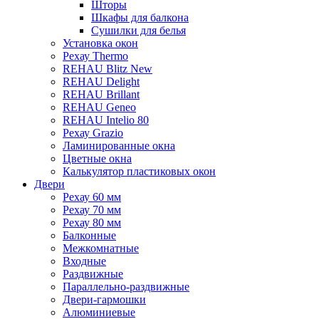
Шторы
Шкафы для балкона
Сушилки для белья
Установка окон
Рехау Thermo
REHAU Blitz New
REHAU Delight
REHAU Brillant
REHAU Geneo
REHAU Intelio 80
Рехау Grazio
Ламинированные окна
Цветные окна
Калькулятор пластиковых окон
Двери
Рехау 60 мм
Рехау 70 мм
Рехау 80 мм
Балконные
Межкомнатные
Входные
Раздвижные
Параллельно-раздвижные
Двери-гармошки
Алюминиевые