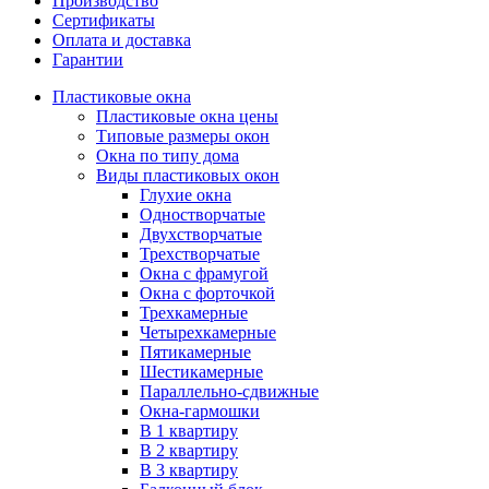
Производство
Сертификаты
Оплата и доставка
Гарантии
Пластиковые окна
Пластиковые окна цены
Типовые размеры окон
Окна по типу дома
Виды пластиковых окон
Глухие окна
Одностворчатые
Двухстворчатые
Трехстворчатые
Окна с фрамугой
Окна с форточкой
Трехкамерные
Четырехкамерные
Пятикамерные
Шестикамерные
Параллельно-сдвижные
Окна-гармошки
В 1 квартиру
В 2 квартиру
В 3 квартиру