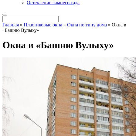
Остекление зимнего сада
Главная
»
Пластиковые окна
»
Окна по типу дома
»
Окна в
«Башню Вулыху»
Окна в «Башню Вулыху»