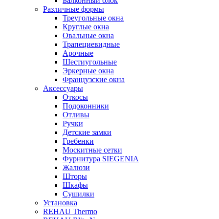
Балконный блок
Различные формы
Треугольные окна
Круглые окна
Овальные окна
Трапециевидные
Арочные
Шестиугольные
Эркерные окна
Французские окна
Аксессуары
Откосы
Подоконники
Отливы
Ручки
Детские замки
Гребенки
Москитные сетки
Фурнитура SIEGENIA
Жалюзи
Шторы
Шкафы
Сушилки
Установка
REHAU Thermo