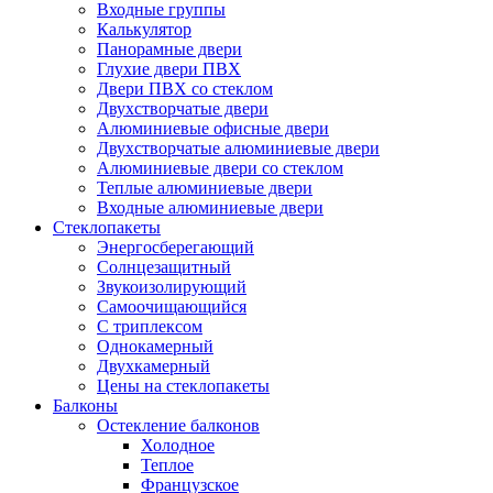
Входные группы
Калькулятор
Панорамные двери
Глухие двери ПВХ
Двери ПВХ со стеклом
Двухстворчатые двери
Алюминиевые офисные двери
Двухстворчатые алюминиевые двери
Алюминиевые двери со стеклом
Теплые алюминиевые двери
Входные алюминиевые двери
Стеклопакеты
Энергосберегающий
Солнцезащитный
Звукоизолирующий
Самоочищающийся
С триплексом
Однокамерный
Двухкамерный
Цены на стеклопакеты
Балконы
Остекление балконов
Холодное
Теплое
Французское