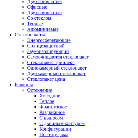
Двухстворчатые
Офисные
Двухстворчатые
Со стеклом
Теплые
Алюминиевые
Стеклопакеты
Энергосберегающие
Солнцезащитный
Звукоизолирующий
Самоочищаются стеклопакет
Стеклопакет триплекс
Однокамерный стеклопакет
Двухкамерный стеклопакет
Стеклопакет цена
Балконы
Остекление
Холодное
Теплое
Французское
Раздвижное
С выносом
С двойным контуром
Конфигурации
По типу дома