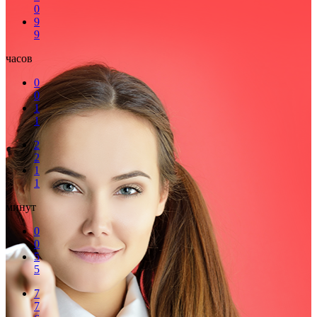
0
9
9
часов
0
0
1
1
2
2
1
1
минут
0
0
5
5
7
7