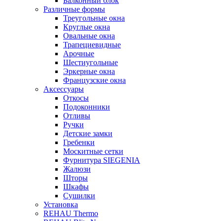
Балконный блок
Различные формы
Треугольные окна
Круглые окна
Овальные окна
Трапециевидные
Арочные
Шестиугольные
Эркерные окна
Французские окна
Аксессуары
Откосы
Подоконники
Отливы
Ручки
Детские замки
Гребенки
Москитные сетки
Фурнитура SIEGENIA
Жалюзи
Шторы
Шкафы
Сушилки
Установка
REHAU Thermo