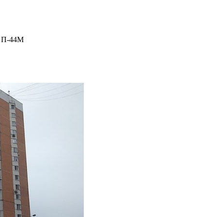
м П-44М