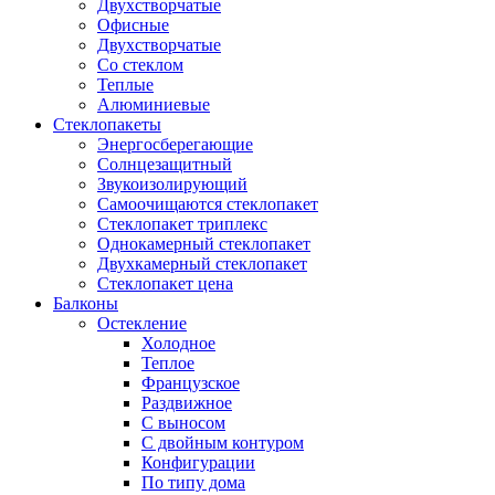
Двухстворчатые
Офисные
Двухстворчатые
Со стеклом
Теплые
Алюминиевые
Стеклопакеты
Энергосберегающие
Солнцезащитный
Звукоизолирующий
Самоочищаются стеклопакет
Стеклопакет триплекс
Однокамерный стеклопакет
Двухкамерный стеклопакет
Стеклопакет цена
Балконы
Остекление
Холодное
Теплое
Французское
Раздвижное
С выносом
С двойным контуром
Конфигурации
По типу дома