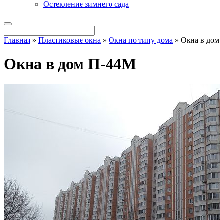
Остекление зимнего сада
Главная
»
Пластиковые окна
»
Окна по типу дома
»
Окна в до
Окна в дом П-44М