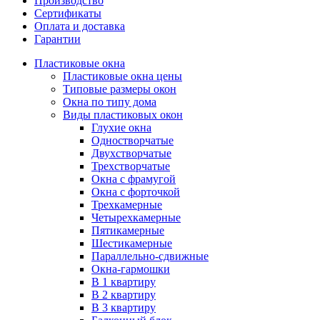
Производство
Сертификаты
Оплата и доставка
Гарантии
Пластиковые окна
Пластиковые окна цены
Типовые размеры окон
Окна по типу дома
Виды пластиковых окон
Глухие окна
Одностворчатые
Двухстворчатые
Трехстворчатые
Окна с фрамугой
Окна с форточкой
Трехкамерные
Четырехкамерные
Пятикамерные
Шестикамерные
Параллельно-сдвижные
Окна-гармошки
В 1 квартиру
В 2 квартиру
В 3 квартиру