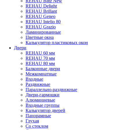
REHAU Blitz New
REHAU Delight
REHAU Brillant
REHAU Geneo
REHAU Intelio 80
REHAU Grazio
Ламинированные
Цветные окна
Калькулятор пластиковых окон
Двери
REHAU 60 мм
REHAU 70 мм
REHAU 80 мм
Балконные двери
Межкомнатные
Входные
Раздвижные
Параллельно-раздвижные
Двери-гармошки
Алюминиевые
Входные группы
Калькулятор дверей
Панорамные
Глухая
Со стеклом