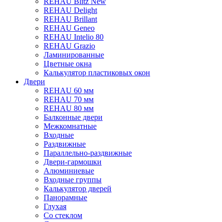
REHAU Blitz New
REHAU Delight
REHAU Brillant
REHAU Geneo
REHAU Intelio 80
REHAU Grazio
Ламинированные
Цветные окна
Калькулятор пластиковых окон
Двери
REHAU 60 мм
REHAU 70 мм
REHAU 80 мм
Балконные двери
Межкомнатные
Входные
Раздвижные
Параллельно-раздвижные
Двери-гармошки
Алюминиевые
Входные группы
Калькулятор дверей
Панорамные
Глухая
Со стеклом