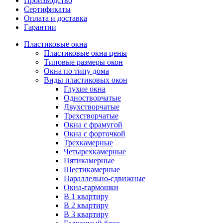
Производство
Сертификаты
Оплата и доставка
Гарантии
Пластиковые окна
Пластиковые окна цены
Типовые размеры окон
Окна по типу дома
Виды пластиковых окон
Глухие окна
Одностворчатые
Двухстворчатые
Трехстворчатые
Окна с фрамугой
Окна с форточкой
Трехкамерные
Четырехкамерные
Пятикамерные
Шестикамерные
Параллельно-сдвижные
Окна-гармошки
В 1 квартиру
В 2 квартиру
В 3 квартиру