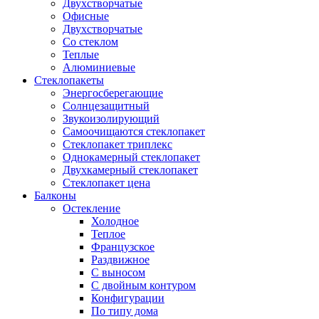
Двухстворчатые
Офисные
Двухстворчатые
Со стеклом
Теплые
Алюминиевые
Стеклопакеты
Энергосберегающие
Солнцезащитный
Звукоизолирующий
Самоочищаются стеклопакет
Стеклопакет триплекс
Однокамерный стеклопакет
Двухкамерный стеклопакет
Стеклопакет цена
Балконы
Остекление
Холодное
Теплое
Французское
Раздвижное
С выносом
С двойным контуром
Конфигурации
По типу дома