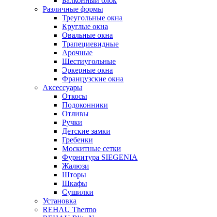
Балконный блок
Различные формы
Треугольные окна
Круглые окна
Овальные окна
Трапециевидные
Арочные
Шестиугольные
Эркерные окна
Французские окна
Аксессуары
Откосы
Подоконники
Отливы
Ручки
Детские замки
Гребенки
Москитные сетки
Фурнитура SIEGENIA
Жалюзи
Шторы
Шкафы
Сушилки
Установка
REHAU Thermo