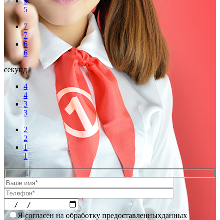
5
5
7
7
6
6
секунд
4
4
3
3
2
2
1
1
Я согласен на обработку предоставленныхданных