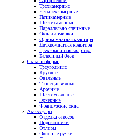
С форточкой
Трехкамерные
Четырехкамерные
Пятикамерные
Шестикамерные
Параллельно-сдвижные
Окна-гармошки
Однокомнатная квартира
Двухкомнатная квартира
Трехкомнатная квартира
Балконный блок
Окна по форме
Треугольные
Круглые
Овальные
Трапециевидные
Арочные
Шестиугольные
Эркерные
Французские окна
Аксессуары
Отделка откосов
Подоконники
Отливы
Оконные ручки