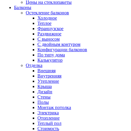
Цены на стеклопакеты
Балконы
Остекление балконов
Холодное
Теплое
Французское
Раздвижное
С выносом
С двойным контуром
Конфигурации балконов
По типу дома
Калькулятор
Отделка
Внешняя
Внутренняя
Утепление
Крыша
Дизайн
Стены
Полы
Монтаж потолка
Электрика
Отопление
Теплый пол
Стоимость