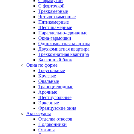
С фрамугой
С форточкой
Трехкамерные
Четырехкамерные
Пятикамерные
Шестикамерные
Параллельно-сдвижные
Окна-гармошки
Однокомнатная квартира
Двухкомнатная квартира
Трехкомнатная квартира
Балконный блок
Окна по форме
Треугольные
Круглые
Овальные
Трапециевидные
Арочные
Шестиугольные
Эркерные
Французские окна
Аксессуары
Отделка откосов
Подоконники
Отливы