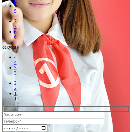
0
5
5
7
7
6
6
секунд
4
4
3
3
2
2
1
1