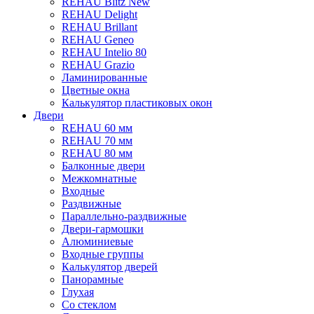
REHAU Blitz New
REHAU Delight
REHAU Brillant
REHAU Geneo
REHAU Intelio 80
REHAU Grazio
Ламинированные
Цветные окна
Калькулятор пластиковых окон
Двери
REHAU 60 мм
REHAU 70 мм
REHAU 80 мм
Балконные двери
Межкомнатные
Входные
Раздвижные
Параллельно-раздвижные
Двери-гармошки
Алюминиевые
Входные группы
Калькулятор дверей
Панорамные
Глухая
Со стеклом