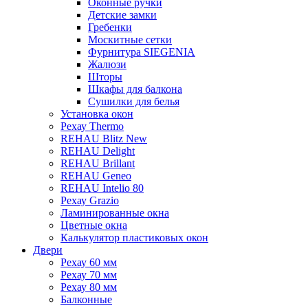
Оконные ручки
Детские замки
Гребенки
Москитные сетки
Фурнитура SIEGENIA
Жалюзи
Шторы
Шкафы для балкона
Сушилки для белья
Установка окон
Рехау Thermo
REHAU Blitz New
REHAU Delight
REHAU Brillant
REHAU Geneo
REHAU Intelio 80
Рехау Grazio
Ламинированные окна
Цветные окна
Калькулятор пластиковых окон
Двери
Рехау 60 мм
Рехау 70 мм
Рехау 80 мм
Балконные