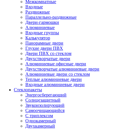
Межкомнатные
Входные
Раздвижные
Параллельно-раздвижные
Двери-гармошки
Алюминиевые
Входные группы
Калькулятор
Панорамные двери
Глухие двери ПВХ
Двери ПВХ со стеклом
Двухстворчатые двери
Алюминиевые офисные двери
Двухстворчатые алюминиевые двери
Алюминиевые двери со стеклом
Теплые алюминиевые двери
Входные алюминиевые двери
Стеклопакеты
Энергосберегающий
Солнцезащитный
Звукоизолирующий
Самоочищающийся
С триплексом
Однокамерный
Двухкамерный