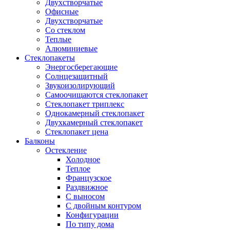
Двухстворчатые
Офисные
Двухстворчатые
Со стеклом
Теплые
Алюминиевые
Стеклопакеты
Энергосберегающие
Солнцезащитный
Звукоизолирующий
Самоочищаются стеклопакет
Стеклопакет триплекс
Однокамерный стеклопакет
Двухкамерный стеклопакет
Стеклопакет цена
Балконы
Остекление
Холодное
Теплое
Французское
Раздвижное
С выносом
С двойным контуром
Конфигурации
По типу дома