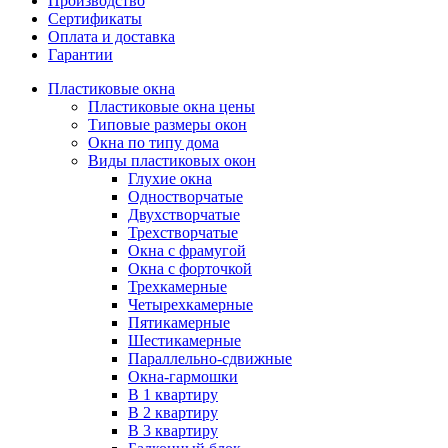
Производство
Сертификаты
Оплата и доставка
Гарантии
Пластиковые окна
Пластиковые окна цены
Типовые размеры окон
Окна по типу дома
Виды пластиковых окон
Глухие окна
Одностворчатые
Двухстворчатые
Трехстворчатые
Окна с фрамугой
Окна с форточкой
Трехкамерные
Четырехкамерные
Пятикамерные
Шестикамерные
Параллельно-сдвижные
Окна-гармошки
В 1 квартиру
В 2 квартиру
В 3 квартиру