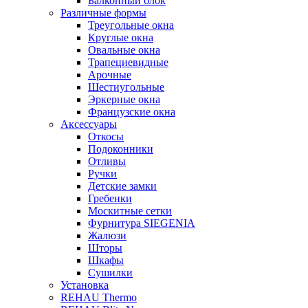
Балконный блок
Различные формы
Треугольные окна
Круглые окна
Овальные окна
Трапециевидные
Арочные
Шестиугольные
Эркерные окна
Французские окна
Аксессуары
Откосы
Подоконники
Отливы
Ручки
Детские замки
Гребенки
Москитные сетки
Фурнитура SIEGENIA
Жалюзи
Шторы
Шкафы
Сушилки
Установка
REHAU Thermo