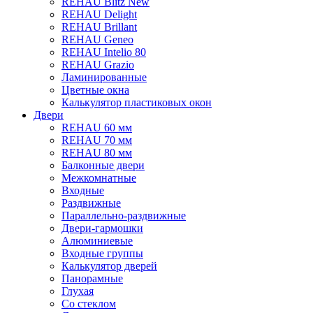
REHAU Blitz New
REHAU Delight
REHAU Brillant
REHAU Geneo
REHAU Intelio 80
REHAU Grazio
Ламинированные
Цветные окна
Калькулятор пластиковых окон
Двери
REHAU 60 мм
REHAU 70 мм
REHAU 80 мм
Балконные двери
Межкомнатные
Входные
Раздвижные
Параллельно-раздвижные
Двери-гармошки
Алюминиевые
Входные группы
Калькулятор дверей
Панорамные
Глухая
Со стеклом