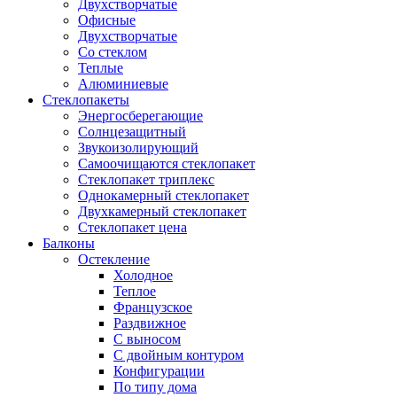
Двухстворчатые
Офисные
Двухстворчатые
Со стеклом
Теплые
Алюминиевые
Стеклопакеты
Энергосберегающие
Солнцезащитный
Звукоизолирующий
Самоочищаются стеклопакет
Стеклопакет триплекс
Однокамерный стеклопакет
Двухкамерный стеклопакет
Стеклопакет цена
Балконы
Остекление
Холодное
Теплое
Французское
Раздвижное
С выносом
С двойным контуром
Конфигурации
По типу дома