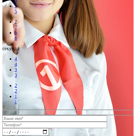
0
5
5
7
7
6
6
секунд
4
4
3
3
2
2
1
1