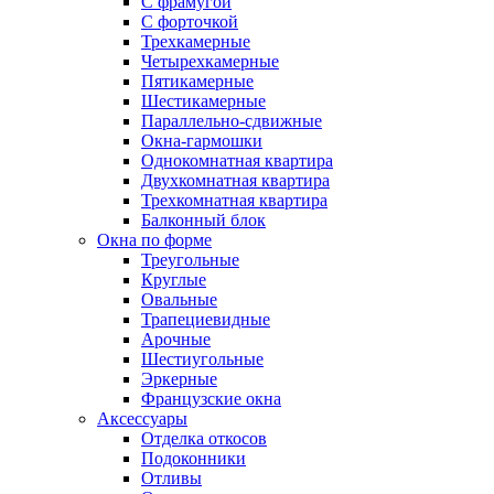
С фрамугой
С форточкой
Трехкамерные
Четырехкамерные
Пятикамерные
Шестикамерные
Параллельно-сдвижные
Окна-гармошки
Однокомнатная квартира
Двухкомнатная квартира
Трехкомнатная квартира
Балконный блок
Окна по форме
Треугольные
Круглые
Овальные
Трапециевидные
Арочные
Шестиугольные
Эркерные
Французские окна
Аксессуары
Отделка откосов
Подоконники
Отливы