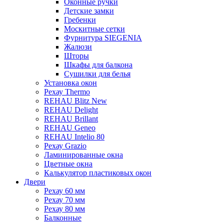
Оконные ручки
Детские замки
Гребенки
Москитные сетки
Фурнитура SIEGENIA
Жалюзи
Шторы
Шкафы для балкона
Сушилки для белья
Установка окон
Рехау Thermo
REHAU Blitz New
REHAU Delight
REHAU Brillant
REHAU Geneo
REHAU Intelio 80
Рехау Grazio
Ламинированные окна
Цветные окна
Калькулятор пластиковых окон
Двери
Рехау 60 мм
Рехау 70 мм
Рехау 80 мм
Балконные