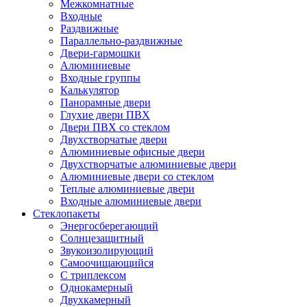
Межкомнатные
Входные
Раздвижные
Параллельно-раздвижные
Двери-гармошки
Алюминиевые
Входные группы
Калькулятор
Панорамные двери
Глухие двери ПВХ
Двери ПВХ со стеклом
Двухстворчатые двери
Алюминиевые офисные двери
Двухстворчатые алюминиевые двери
Алюминиевые двери со стеклом
Теплые алюминиевые двери
Входные алюминиевые двери
Стеклопакеты
Энергосберегающий
Солнцезащитный
Звукоизолирующий
Самоочищающийся
С триплексом
Однокамерный
Двухкамерный