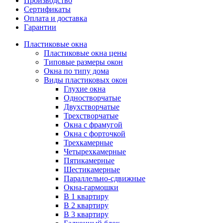
Производство
Сертификаты
Оплата и доставка
Гарантии
Пластиковые окна
Пластиковые окна цены
Типовые размеры окон
Окна по типу дома
Виды пластиковых окон
Глухие окна
Одностворчатые
Двухстворчатые
Трехстворчатые
Окна с фрамугой
Окна с форточкой
Трехкамерные
Четырехкамерные
Пятикамерные
Шестикамерные
Параллельно-сдвижные
Окна-гармошки
В 1 квартиру
В 2 квартиру
В 3 квартиру