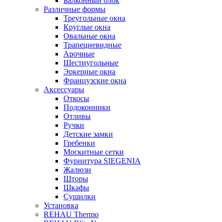
Балконный блок
Различные формы
Треугольные окна
Круглые окна
Овальные окна
Трапециевидные
Арочные
Шестиугольные
Эркерные окна
Французские окна
Аксессуары
Откосы
Подоконники
Отливы
Ручки
Детские замки
Гребенки
Москитные сетки
Фурнитура SIEGENIA
Жалюзи
Шторы
Шкафы
Сушилки
Установка
REHAU Thermo