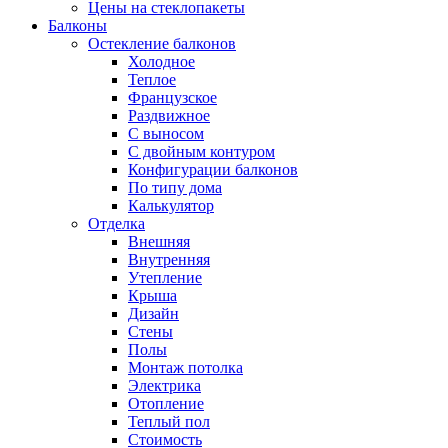
Цены на стеклопакеты
Балконы
Остекление балконов
Холодное
Теплое
Французское
Раздвижное
С выносом
С двойным контуром
Конфигурации балконов
По типу дома
Калькулятор
Отделка
Внешняя
Внутренняя
Утепление
Крыша
Дизайн
Стены
Полы
Монтаж потолка
Электрика
Отопление
Теплый пол
Стоимость