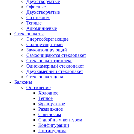
Двухстворчатые
Офисные
Двухстворчатые
Со стеклом
Теплые
Алюминиевые
Стеклопакеты
Энергосберегающие
Солнцезащитный
Звукоизолирующий
Самоочищаются стеклопакет
Стеклопакет триплекс
Однокамерный стеклопакет
Двухкамерный стеклопакет
Стеклопакет цена
Балконы
Остекление
Холодное
Теплое
Французское
Раздвижное
С выносом
С двойным контуром
Конфигурации
По типу дома