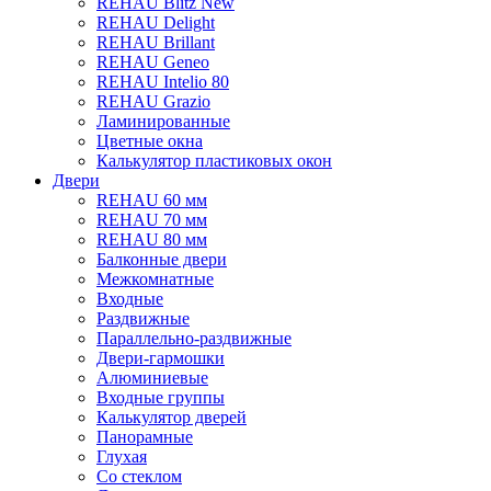
REHAU Blitz New
REHAU Delight
REHAU Brillant
REHAU Geneo
REHAU Intelio 80
REHAU Grazio
Ламинированные
Цветные окна
Калькулятор пластиковых окон
Двери
REHAU 60 мм
REHAU 70 мм
REHAU 80 мм
Балконные двери
Межкомнатные
Входные
Раздвижные
Параллельно-раздвижные
Двери-гармошки
Алюминиевые
Входные группы
Калькулятор дверей
Панорамные
Глухая
Со стеклом