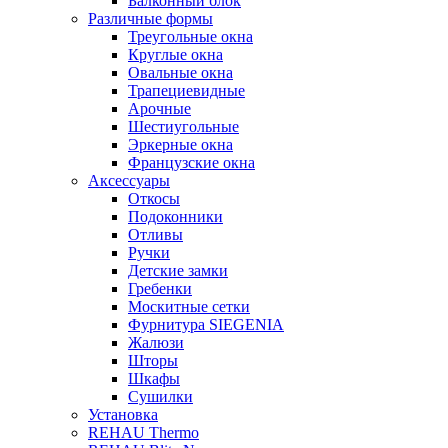
Балконный блок
Различные формы
Треугольные окна
Круглые окна
Овальные окна
Трапециевидные
Арочные
Шестиугольные
Эркерные окна
Французские окна
Аксессуары
Откосы
Подоконники
Отливы
Ручки
Детские замки
Гребенки
Москитные сетки
Фурнитура SIEGENIA
Жалюзи
Шторы
Шкафы
Сушилки
Установка
REHAU Thermo