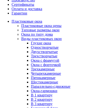
Производство
Сертификаты
Оплата и доставка
Гарантии
Пластиковые окна
Пластиковые окна цены
Типовые размеры окон
Окна по типу дома
Виды пластиковых окон
Глухие окна
Одностворчатые
Двухстворчатые
Трехстворчатые
Окна с фрамугой
Окна с форточкой
Трехкамерные
Четырехкамерные
Пятикамерные
Шестикамерные
Параллельно-сдвижные
Окна-гармошки
В 1 квартиру
В 2 квартиру
В 3 квартиру