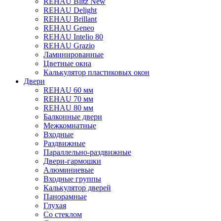
REHAU Blitz New
REHAU Delight
REHAU Brillant
REHAU Geneo
REHAU Intelio 80
REHAU Grazio
Ламинированные
Цветные окна
Калькулятор пластиковых окон
Двери
REHAU 60 мм
REHAU 70 мм
REHAU 80 мм
Балконные двери
Межкомнатные
Входные
Раздвижные
Параллельно-раздвижные
Двери-гармошки
Алюминиевые
Входные группы
Калькулятор дверей
Панорамные
Глухая
Со стеклом