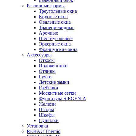
Балконный блок
Различные формы
Треугольные окна
Круглые окна
Овальные окна
Трапециевидные
Арочные
Шестиугольные
Эркерные окна
Французские окна
Аксессуары
Откосы
Подоконники
Отливы
Ручки
Детские замки
Гребенки
Москитные сетки
Фурнитура SIEGENIA
Жалюзи
Шторы
Шкафы
Сушилки
Установка
REHAU Thermo