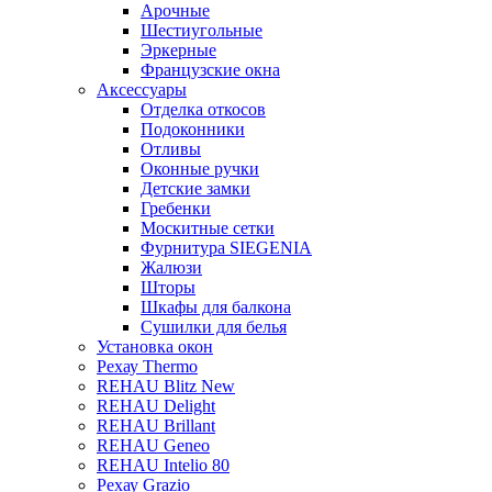
Арочные
Шестиугольные
Эркерные
Французские окна
Аксессуары
Отделка откосов
Подоконники
Отливы
Оконные ручки
Детские замки
Гребенки
Москитные сетки
Фурнитура SIEGENIA
Жалюзи
Шторы
Шкафы для балкона
Сушилки для белья
Установка окон
Рехау Thermo
REHAU Blitz New
REHAU Delight
REHAU Brillant
REHAU Geneo
REHAU Intelio 80
Рехау Grazio