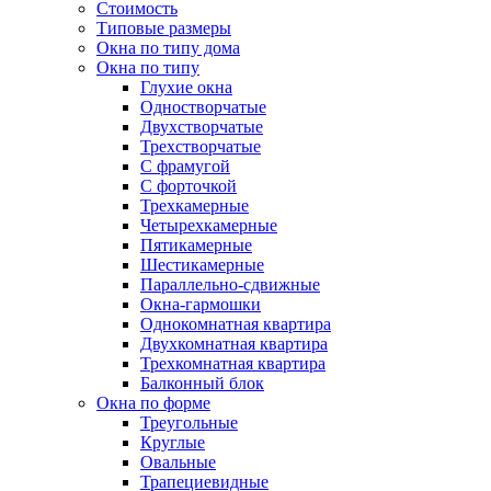
Стоимость
Типовые размеры
Окна по типу дома
Окна по типу
Глухие окна
Одностворчатые
Двухстворчатые
Трехстворчатые
С фрамугой
С форточкой
Трехкамерные
Четырехкамерные
Пятикамерные
Шестикамерные
Параллельно-сдвижные
Окна-гармошки
Однокомнатная квартира
Двухкомнатная квартира
Трехкомнатная квартира
Балконный блок
Окна по форме
Треугольные
Круглые
Овальные
Трапециевидные