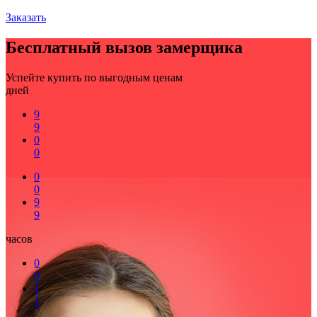
Заказать
Бесплатный вызов замерщика
Успейте купить по выгодным ценам
дней
9
9
0
0
0
0
9
9
часов
0
0
1
1