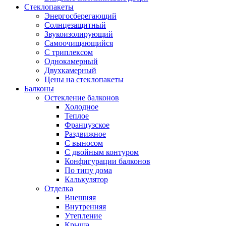
Стеклопакеты
Энергосберегающий
Солнцезащитный
Звукоизолирующий
Самоочищающийся
С триплексом
Однокамерный
Двухкамерный
Цены на стеклопакеты
Балконы
Остекление балконов
Холодное
Теплое
Французское
Раздвижное
С выносом
С двойным контуром
Конфигурации балконов
По типу дома
Калькулятор
Отделка
Внешняя
Внутренняя
Утепление
Крыша