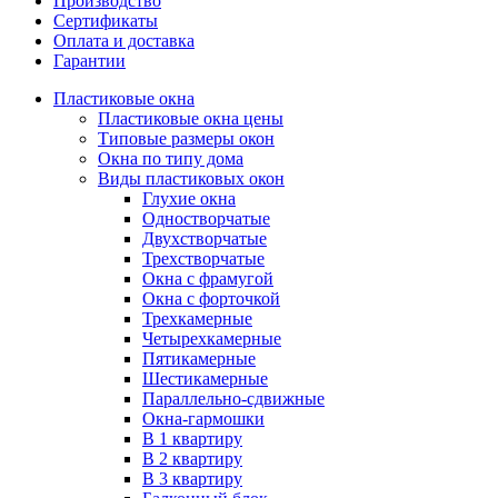
Производство
Сертификаты
Оплата и доставка
Гарантии
Пластиковые окна
Пластиковые окна цены
Типовые размеры окон
Окна по типу дома
Виды пластиковых окон
Глухие окна
Одностворчатые
Двухстворчатые
Трехстворчатые
Окна с фрамугой
Окна с форточкой
Трехкамерные
Четырехкамерные
Пятикамерные
Шестикамерные
Параллельно-сдвижные
Окна-гармошки
В 1 квартиру
В 2 квартиру
В 3 квартиру