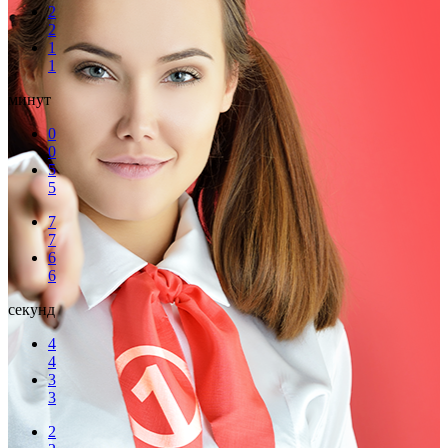
2
2
1
1
минут
0
0
5
5
7
7
6
6
секунд
4
4
3
3
2