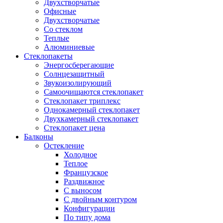
Двухстворчатые
Офисные
Двухстворчатые
Со стеклом
Теплые
Алюминиевые
Стеклопакеты
Энергосберегающие
Солнцезащитный
Звукоизолирующий
Самоочищаются стеклопакет
Стеклопакет триплекс
Однокамерный стеклопакет
Двухкамерный стеклопакет
Стеклопакет цена
Балконы
Остекление
Холодное
Теплое
Французское
Раздвижное
С выносом
С двойным контуром
Конфигурации
По типу дома