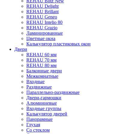
REHAU Blitz New
REHAU Delight
REHAU Brillant
REHAU Geneo
REHAU Intelio 80
REHAU Grazio
Ламинированные
Цветные окна
Калькулятор пластиковых окон
Двери
REHAU 60 мм
REHAU 70 мм
REHAU 80 мм
Балконные двери
Межкомнатные
Входные
Раздвижные
Параллельно-раздвижные
Двери-гармошки
Алюминиевые
Входные группы
Калькулятор дверей
Панорамные
Глухая
Со стеклом