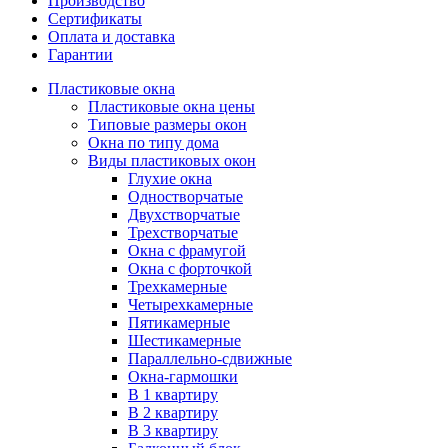
Производство
Сертификаты
Оплата и доставка
Гарантии
Пластиковые окна
Пластиковые окна цены
Типовые размеры окон
Окна по типу дома
Виды пластиковых окон
Глухие окна
Одностворчатые
Двухстворчатые
Трехстворчатые
Окна с фрамугой
Окна с форточкой
Трехкамерные
Четырехкамерные
Пятикамерные
Шестикамерные
Параллельно-сдвижные
Окна-гармошки
В 1 квартиру
В 2 квартиру
В 3 квартиру