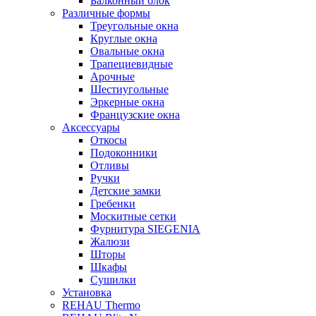
Балконный блок
Различные формы
Треугольные окна
Круглые окна
Овальные окна
Трапециевидные
Арочные
Шестиугольные
Эркерные окна
Французские окна
Аксессуары
Откосы
Подоконники
Отливы
Ручки
Детские замки
Гребенки
Москитные сетки
Фурнитура SIEGENIA
Жалюзи
Шторы
Шкафы
Сушилки
Установка
REHAU Thermo