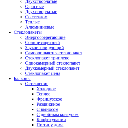
Двухстворчатые
Офисные
Двухстворчатые
Со стеклом
Теплые
Алюминиевые
Стеклопакеты
Энергосберегающие
Солнцезащитный
Звукоизолирующий
Самоочищаются стеклопакет
Стеклопакет триплекс
Однокамерный стеклопакет
Двухкамерный стеклопакет
Стеклопакет цена
Балконы
Остекление
Холодное
Теплое
Французское
Раздвижное
С выносом
С двойным контуром
Конфигурации
По типу дома