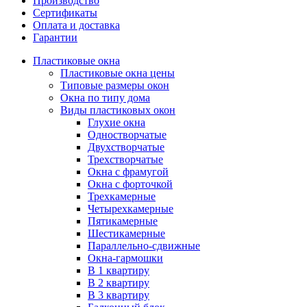
Производство
Сертификаты
Оплата и доставка
Гарантии
Пластиковые окна
Пластиковые окна цены
Типовые размеры окон
Окна по типу дома
Виды пластиковых окон
Глухие окна
Одностворчатые
Двухстворчатые
Трехстворчатые
Окна с фрамугой
Окна с форточкой
Трехкамерные
Четырехкамерные
Пятикамерные
Шестикамерные
Параллельно-сдвижные
Окна-гармошки
В 1 квартиру
В 2 квартиру
В 3 квартиру