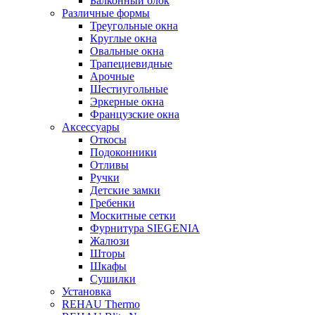
Балконный блок
Различные формы
Треугольные окна
Круглые окна
Овальные окна
Трапециевидные
Арочные
Шестиугольные
Эркерные окна
Французские окна
Аксессуары
Откосы
Подоконники
Отливы
Ручки
Детские замки
Гребенки
Москитные сетки
Фурнитура SIEGENIA
Жалюзи
Шторы
Шкафы
Сушилки
Установка
REHAU Thermo