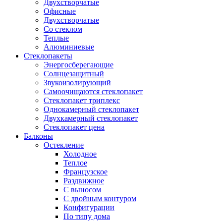
Двухстворчатые
Офисные
Двухстворчатые
Со стеклом
Теплые
Алюминиевые
Стеклопакеты
Энергосберегающие
Солнцезащитный
Звукоизолирующий
Самоочищаются стеклопакет
Стеклопакет триплекс
Однокамерный стеклопакет
Двухкамерный стеклопакет
Стеклопакет цена
Балконы
Остекление
Холодное
Теплое
Французское
Раздвижное
С выносом
С двойным контуром
Конфигурации
По типу дома