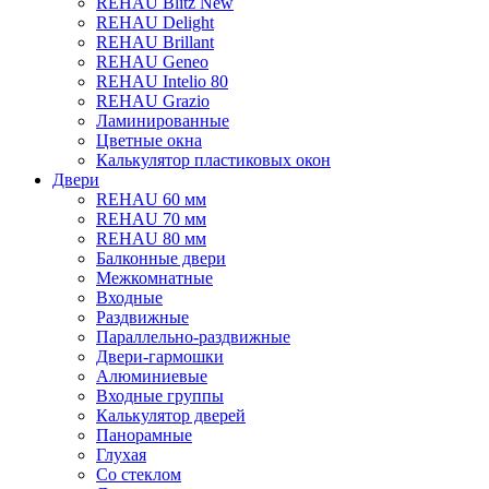
REHAU Blitz New
REHAU Delight
REHAU Brillant
REHAU Geneo
REHAU Intelio 80
REHAU Grazio
Ламинированные
Цветные окна
Калькулятор пластиковых окон
Двери
REHAU 60 мм
REHAU 70 мм
REHAU 80 мм
Балконные двери
Межкомнатные
Входные
Раздвижные
Параллельно-раздвижные
Двери-гармошки
Алюминиевые
Входные группы
Калькулятор дверей
Панорамные
Глухая
Со стеклом