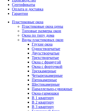
Производство
Сертификаты
Оплата и доставка
Гарантии
Пластиковые окна
Пластиковые окна цены
Типовые размеры окон
Окна по типу дома
Виды пластиковых окон
Глухие окна
Одностворчатые
Двухстворчатые
Трехстворчатые
Окна с фрамугой
Окна с форточкой
Трехкамерные
Четырехкамерные
Пятикамерные
Шестикамерные
Параллельно-сдвижные
Окна-гармошки
В 1 квартиру
В 2 квартиру
В 3 квартиру