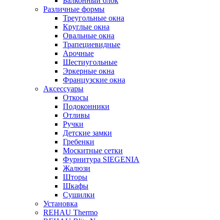
Балконный блок
Различные формы
Треугольные окна
Круглые окна
Овальные окна
Трапециевидные
Арочные
Шестиугольные
Эркерные окна
Французские окна
Аксессуары
Откосы
Подоконники
Отливы
Ручки
Детские замки
Гребенки
Москитные сетки
Фурнитура SIEGENIA
Жалюзи
Шторы
Шкафы
Сушилки
Установка
REHAU Thermo