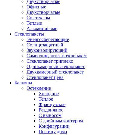
Двухстворчатые
Офисные
Двухстворчатые
Со стеклом
Теплые
Алюминиевые
Стеклопакеты
Энергосберегающие
Солнцезащитный
Звукоизолирующий
Самоочищаются стеклопакет
Стеклопакет триплекс
Однокамерный стеклопакет
Двухкамерный стеклопакет
Стеклопакет цена
Балконы
Остекление
Холодное
Теплое
Французское
Раздвижное
С выносом
С двойным контуром
Конфигурации
По типу дома