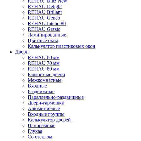
REHAU Blitz New
REHAU Delight
REHAU Brillant
REHAU Geneo
REHAU Intelio 80
REHAU Grazio
Ламинированные
Цветные окна
Калькулятор пластиковых окон
Двери
REHAU 60 мм
REHAU 70 мм
REHAU 80 мм
Балконные двери
Межкомнатные
Входные
Раздвижные
Параллельно-раздвижные
Двери-гармошки
Алюминиевые
Входные группы
Калькулятор дверей
Панорамные
Глухая
Со стеклом