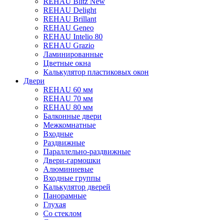
REHAU Blitz New
REHAU Delight
REHAU Brillant
REHAU Geneo
REHAU Intelio 80
REHAU Grazio
Ламинированные
Цветные окна
Калькулятор пластиковых окон
Двери
REHAU 60 мм
REHAU 70 мм
REHAU 80 мм
Балконные двери
Межкомнатные
Входные
Раздвижные
Параллельно-раздвижные
Двери-гармошки
Алюминиевые
Входные группы
Калькулятор дверей
Панорамные
Глухая
Со стеклом