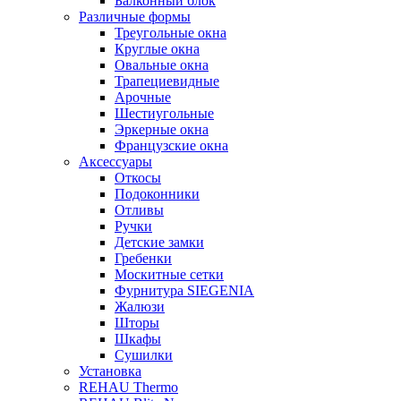
Балконный блок
Различные формы
Треугольные окна
Круглые окна
Овальные окна
Трапециевидные
Арочные
Шестиугольные
Эркерные окна
Французские окна
Аксессуары
Откосы
Подоконники
Отливы
Ручки
Детские замки
Гребенки
Москитные сетки
Фурнитура SIEGENIA
Жалюзи
Шторы
Шкафы
Сушилки
Установка
REHAU Thermo