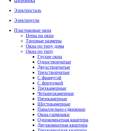
Щербинка
Электросталь
Электроугли
Пластиковые окна
Цены на окна
Типовые размеры
Окна по типу дома
Окна по типу
Глухие окна
Одностворчатые
Двухстворчатые
Трехстворчатые
С фрамугой
С форточкой
Трехкамерные
Четырехкамерные
Пятикамерные
Шестикамерные
Параллельно-сдвижные
Окна-гармошки
Однокомнатная квартира
Двухкомнатная квартира
Трехкомнатная квартира