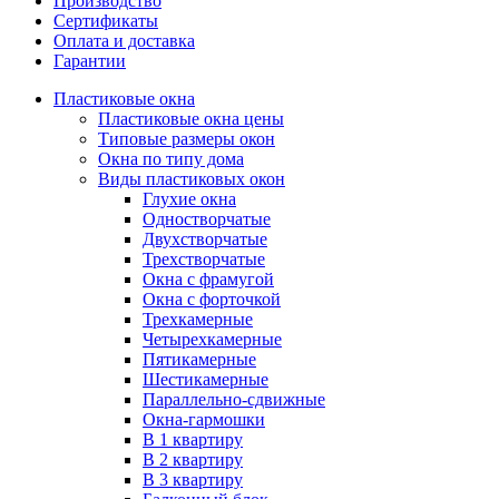
Производство
Сертификаты
Оплата и доставка
Гарантии
Пластиковые окна
Пластиковые окна цены
Типовые размеры окон
Окна по типу дома
Виды пластиковых окон
Глухие окна
Одностворчатые
Двухстворчатые
Трехстворчатые
Окна с фрамугой
Окна с форточкой
Трехкамерные
Четырехкамерные
Пятикамерные
Шестикамерные
Параллельно-сдвижные
Окна-гармошки
В 1 квартиру
В 2 квартиру
В 3 квартиру