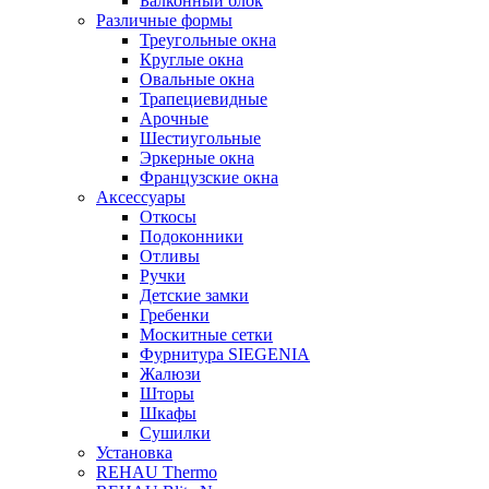
Балконный блок
Различные формы
Треугольные окна
Круглые окна
Овальные окна
Трапециевидные
Арочные
Шестиугольные
Эркерные окна
Французские окна
Аксессуары
Откосы
Подоконники
Отливы
Ручки
Детские замки
Гребенки
Москитные сетки
Фурнитура SIEGENIA
Жалюзи
Шторы
Шкафы
Сушилки
Установка
REHAU Thermo