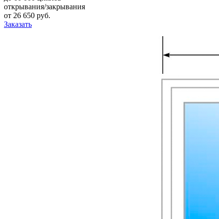
открывания/закрывания
от
26 650
pуб.
Заказать