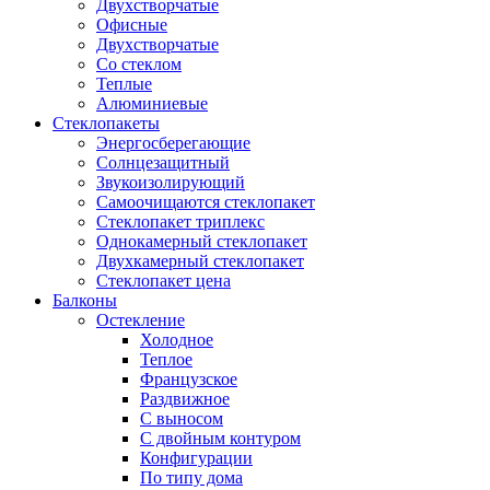
Двухстворчатые
Офисные
Двухстворчатые
Со стеклом
Теплые
Алюминиевые
Стеклопакеты
Энергосберегающие
Солнцезащитный
Звукоизолирующий
Самоочищаются стеклопакет
Стеклопакет триплекс
Однокамерный стеклопакет
Двухкамерный стеклопакет
Стеклопакет цена
Балконы
Остекление
Холодное
Теплое
Французское
Раздвижное
С выносом
С двойным контуром
Конфигурации
По типу дома