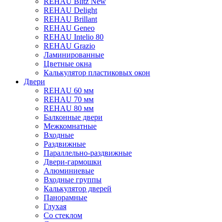
REHAU Blitz New
REHAU Delight
REHAU Brillant
REHAU Geneo
REHAU Intelio 80
REHAU Grazio
Ламинированные
Цветные окна
Калькулятор пластиковых окон
Двери
REHAU 60 мм
REHAU 70 мм
REHAU 80 мм
Балконные двери
Межкомнатные
Входные
Раздвижные
Параллельно-раздвижные
Двери-гармошки
Алюминиевые
Входные группы
Калькулятор дверей
Панорамные
Глухая
Со стеклом